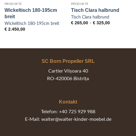
PRODUKTE
PRODUKTE
Wickeltisch 180-195cm
Tisch Clara halbrund
breit
Tisch Clara halbrund
Preisspanne:
€
265,00
€
325,00
–
Wickeltisch 180-195cm breit
€ 265,00
€
2.450,00
bis
€ 325,00
SC Born Propeller SRL
Cartier Viișoara 40
RO-420006 Bistrița
Kontakt
Telefon: +40 725 929 988
E-Mail: walter@walter-kinder-moebel.de