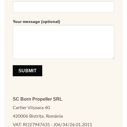
Your message (optional)
Please leave this field empty.
SC Born Propeller SRL
Cartier Viișoara 40
420006 Bistrița, România
VAT: RO27947635 · J06/34/26.01.2011