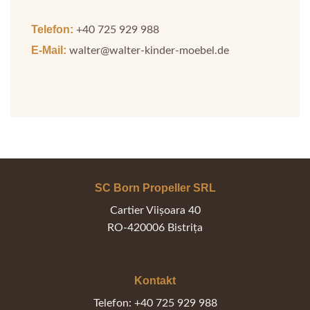
Telefon:
+40 725 929 988
E-Mail:
walter@walter-kinder-moebel.de
SC Born Propeller SRL
Cartier Viișoara 40
RO-420006 Bistrița
Kontakt
Telefon: +40 725 929 988