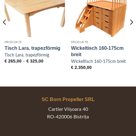
PRODUKTE
PRODUKTE
Tisch Lara, trapezförmig
Wickeltisch 160-175cm
breit
Tisch Lara, trapezförmig
Preisspanne:
€
265,00
€
325,00
–
Wickeltisch 160-175cm breit
€ 265,00
€
2.350,00
bis
€ 325,00
SC Born Propeller SRL
Cartier Viișoara 40
RO-420006 Bistrița