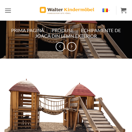
Skip
to
content
PRIMA PAGINĂ
/
PRODUSE
/
ECHIPAMENTE DE
JOACĂ DIN LEMN EXTERIOR