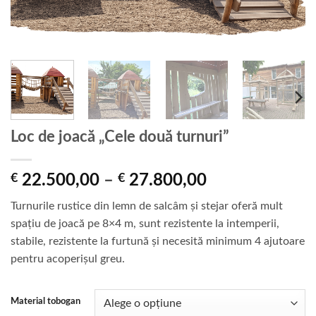
Loc de joacă „Cele două turnuri”
Interval
€
22.500,00
–
€
27.800,00
de
Turnurile rustice din lemn de salcâm și stejar oferă mult
prețuri:
spațiu de joacă pe 8×4 m, sunt rezistente la intemperii,
€ 22.500,00
stabile, rezistente la furtună și necesită minimum 4 ajutoare
până
pentru acoperișul greu.
la
€ 27.800,00
Material tobogan