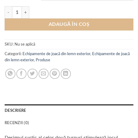
Cantitate Loc de joacă „Cele două turnuri”
ADAUGĂ ÎN COȘ
SKU:
Nu se aplică
Categorii:
Echipamente de joacă din lemn exterior
,
Echipamente de joacă
din lemn exterior
,
Produse
DESCRIERE
RECENZII (0)
Designul rustic al celor două turnuri stimulează jocul