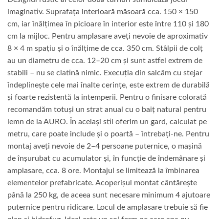
imaginativ. Suprafața interioară măsoară cca. 150 × 150
cm, iar înălțimea în picioare în interior este între 110 și 180
cm la mijloc. Pentru amplasare aveți nevoie de aproximativ
8 × 4 m spațiu și o înălțime de cca. 350 cm. Stâlpii de colț
au un diametru de cca. 12–20 cm și sunt astfel extrem de
stabili – nu se clatină nimic. Execuția din salcâm cu stejar
îndeplinește cele mai înalte cerințe, este extrem de durabilă
și foarte rezistentă la intemperii. Pentru o finisare colorată
recomandăm totuși un strat anual cu o baiț natural pentru
lemn de la AURO. În același stil oferim un gard, calculat pe
metru, care poate include și o poartă – întrebați-ne. Pentru
montaj aveți nevoie de 2–4 persoane puternice, o mașină
de înșurubat cu acumulator și, în funcție de îndemânare și
amplasare, cca. 8 ore. Montajul se limitează la îmbinarea
elementelor prefabricate. Acoperișul montat cântărește
până la 250 kg, de aceea sunt necesare minimum 4 ajutoare
puternice pentru ridicare. Locul de amplasare trebuie să fie