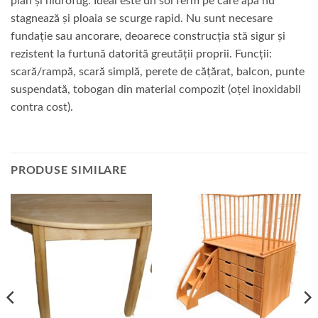
plan și hidrofug. Ideal este un sol ferm pe care apa nu
stagnează și ploaia se scurge rapid. Nu sunt necesare
fundație sau ancorare, deoarece construcția stă sigur și
rezistent la furtună datorită greutății proprii. Funcții:
scară/rampă, scară simplă, perete de cățărat, balcon, punte
suspendată, tobogan din material compozit (oțel inoxidabil
contra cost).
PRODUSE SIMILARE