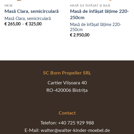
MESE
MASĂ DE ÎNFĂȘAT ȘI BAIE
Masă Clara, semicirculară
Masă de înfășat lățime 220-
250cm
Masă Clara, semicirculară
Interval
€
265,00
–
€
325,00
Masă de înfășat lățime 220-
de
250cm
prețuri:
€
2.950,00
€ 265,00
până
la
€ 325,00
SC Born Propeller SRL
Cartier Viișoara 40
RO-420006 Bistrița
Contact
Telefon: +40 725 929 988
E-Mail: walter@walter-kinder-moebel.de