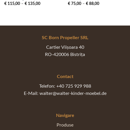
Interval
Interval
€
115,00
–
€
135,00
€
75,00
–
€
88,00
de
de
prețuri:
prețuri:
€ 115,00
€ 75,00
până
până
la
la
€ 135,00
€ 88,00
SC Born Propeller SRL
Cartier Viișoara 40
RO-420006 Bistrița
Contact
Telefon: +40 725 929 988
E-Mail: walter@walter-kinder-moebel.de
Navigare
Produse