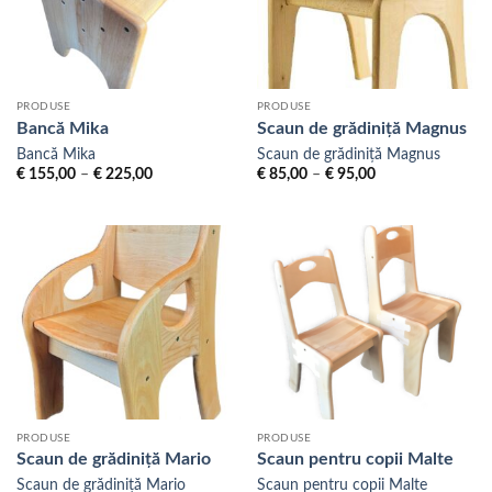
PRODUSE
PRODUSE
Bancă Mika
Scaun de grădiniță Magnus
Bancă Mika
Scaun de grădiniță Magnus
Interval
Interval
€
155,00
–
€
225,00
€
85,00
–
€
95,00
de
de
prețuri:
prețuri:
€ 155,00
€ 85,00
până
până
la
la
€ 225,00
€ 95,00
PRODUSE
PRODUSE
Scaun de grădiniță Mario
Scaun pentru copii Malte
Scaun de grădiniță Mario
Scaun pentru copii Malte