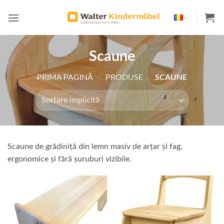
Skip
to
content
Scaune
PRIMA PAGINĂ
/
PRODUSE
/
SCAUNE
Scaune de grădiniță din lemn masiv de arțar și fag,
ergonomice și fără șuruburi vizibile.